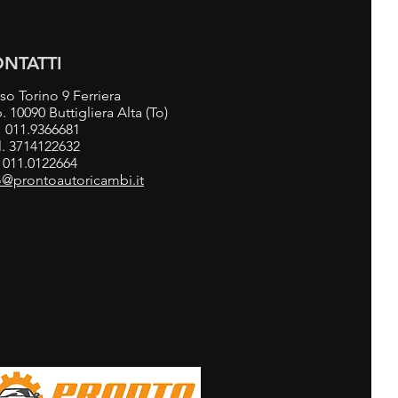
NTATTI
so Torino 9 Ferriera
. 10090 Buttigliera Alta (To)
.
011.9366681
l. 3714122632
 011.0122664
o@prontoautoricambi.it