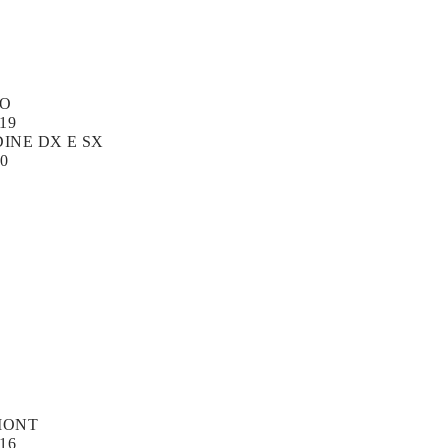
PO
19
INE DX E SX
00
MONT
16