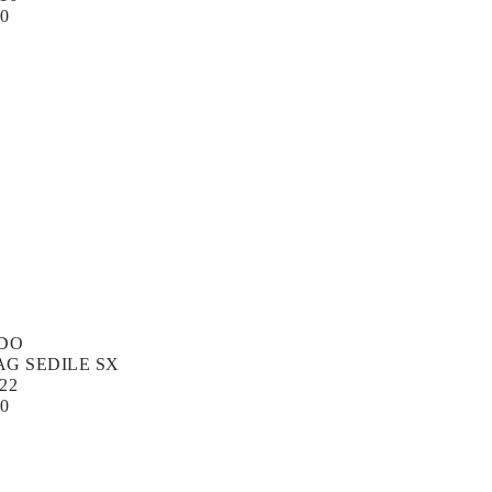
00
UDO
AG SEDILE SX
22
00