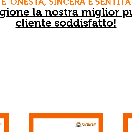
E' ONESTA, SINCERA E SENTITA
gione la nostra miglior p
cliente soddisfatto!